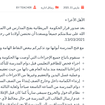
مارس 11, 2021
رسائل ادارية
TEACHER
BY
الأهل الأعزا ء
بعد صدور قرار الحكومة البريطانية بفتح المدارس في االمم
الله على سلامتكم جميعاً ويسعدنا أن نحتضن أولادنا في رحا
13/03/2021.
مع فتح المدرسة أبوابها نود تذكيركم ببعض النقاط الهامة 
سنقوم باتباع جميع الإجراءات التي أوصت بها الحكومة وال
اجراء فحص للطاقم التعليمي قبل دوام المدرسة للتأكد
إجراءاتنا المتبعة منذ بداية العام هي ذاتها من حيث تع
وعملية غسل اليدين والتعقيم وغيرها من الاجراءات التي 
إرتداء الكمامة داخل وخارج الصف إبتداءً من الصف السا
دوام المدرسة من الساعة التاسعة صباحاً ولغاية الثالثة من بعد 
نظام الدخول والخروج سيبقى سارياً كما كان قبل الإغلاق 
عدم ارسال الطالب الى المدرسة في حال مخالط لأي حالة كوفيد 19 أو في حال كان يعاني من
عدم عودة المسافرين الى المدرسة إلا بعد انتهاء فترة ا